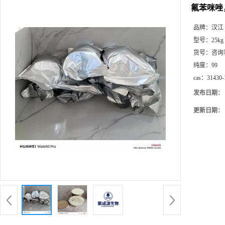
氟苯咪唑，氟
品牌：
汉江
型号：
25kg
货号：
咨询
纯度：
99
cas：
31430-
发布日期：
更新日期：