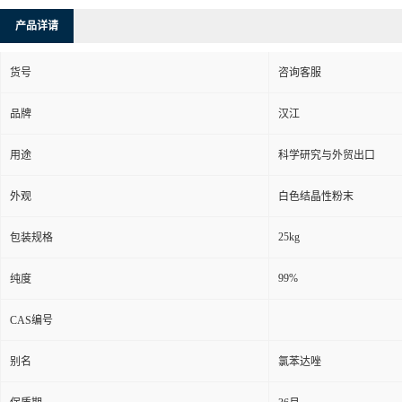
产品详请
货号
咨询客服
品牌
汉江
用途
科学研究与外贸出口
外观
白色结晶性粉末
25kg
包装规格
99%
纯度
CAS编号
别名
氯苯达唑