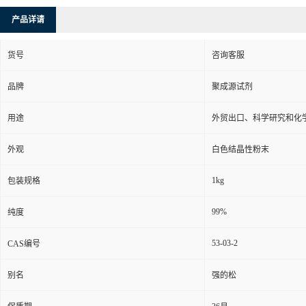
产品详请
货号
咨询客服
品牌
聚成源试剂
用途
外贸出口、科学研究和化
外观
白色结晶性粉末
1kg
包装规格
99%
纯度
53-03-2
CAS编号
别名
强的松