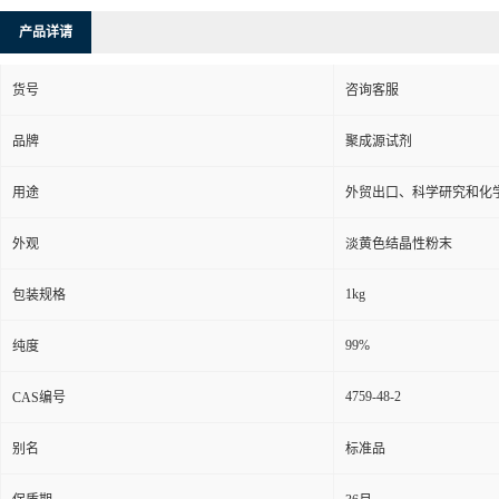
产品详请
货号
咨询客服
品牌
聚成源试剂
用途
外贸出口、科学研究和化
外观
淡黄色结晶性粉末
1kg
包装规格
99%
纯度
4759-48-2
CAS编号
别名
标准品