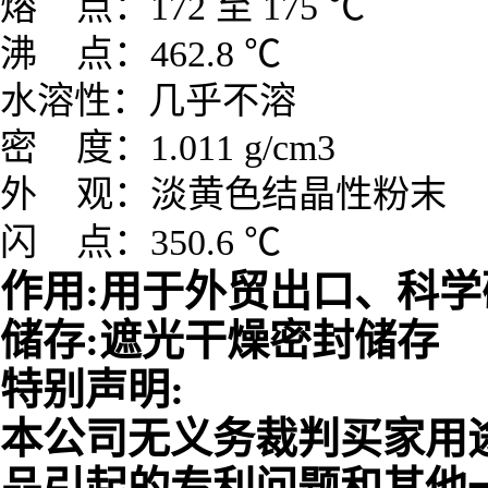
熔 点：
172 至 175 ℃
沸 点：
462.8 ℃
水溶性：
几乎不溶
密 度：
1.011 g/cm3
外 观：
淡黄色结晶性粉末
闪 点：
350.6 ℃
作用:用于外贸出口、科
储存:遮光干燥密封储存
特别声明:
本公司无义务裁判买家用
品引起的专利问题和其他