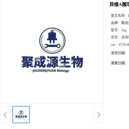
异维A酸现货
英文名称：
品牌：
聚成
型号：
1kg
货号：
咨询
cas：
4759-4
发布日期：
更新日期：