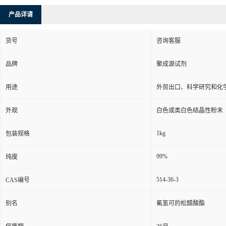
产品详请
货号
咨询客服
品牌
聚成源试剂
用途
外贸出口、科学研究和化
外观
白色或类白色结晶性粉末
1kg
包装规格
99%
纯度
514-36-3
CAS编号
别名
氟氢可的松醋酸酯