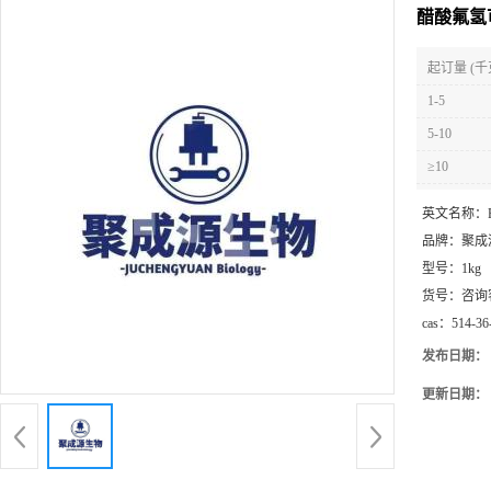
醋酸氟氢可
起订量 (千
1-5
5-10
≥10
英文名称：
品牌：
聚成
型号：
1kg
货号：
咨询
cas：
514-36
发布日期：
更新日期：