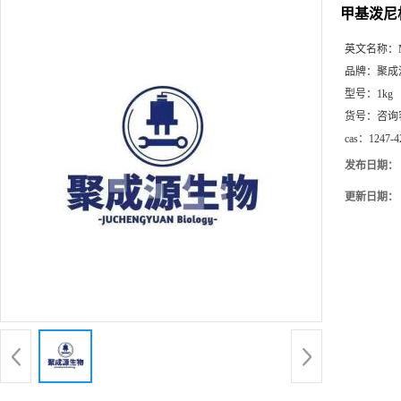
甲基泼尼松现
英文名称：
品牌：
聚成
型号：
1kg
货号：
咨询
cas：
1247-4
发布日期：
更新日期：