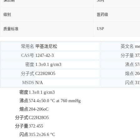
保质期
36月
级别
医药级
USP
质量标准
常用名
甲基泼尼松
英文名
me
CAS号
1247-42-3
分子量
37
密度
1.3±0.1 g/cm3
沸点
57
分子式
C
22
H
28
O
5
熔点
20
MSDS
N/A
闪点
31
密度
1.3±0.1 g/cm3
沸点
574.4±50.0 °C at 760 mmHg
熔点
204-206oC
分子式
C
22
H
28
O
5
分子量
372.455
闪点
315.2±26.6 °C