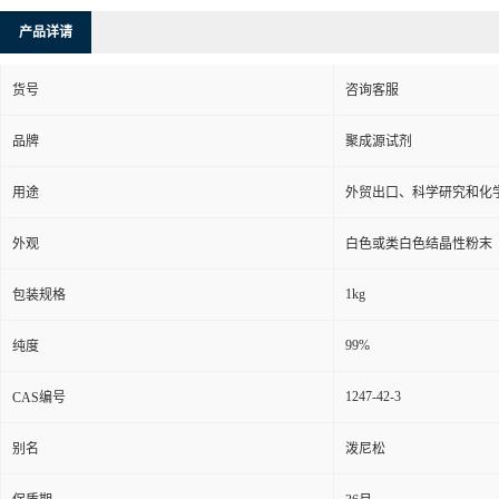
产品详请
货号
咨询客服
品牌
聚成源试剂
用途
外贸出口、科学研究和化
外观
白色或类白色结晶性粉末
1kg
包装规格
99%
纯度
1247-42-3
CAS编号
别名
泼尼松