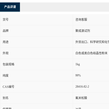
产品详请
货号
咨询客服
品牌
聚成源试剂
用途
外贸出口、科学研究和化
外观
白色或类白色结晶性粉末
1kg
包装规格
99%
纯度
28416-82-2
CAS编号
别名
氟米松酸