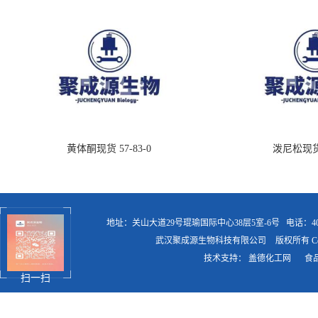
黄体酮现货 57-83-0
泼尼松现货 5
地址：关山大道29号琨瑜国际中心38层5室-6号
电话：400
武汉聚成源生物科技有限公司
版权所有 Copy
技术支持：
盖德化工网
食
扫一扫