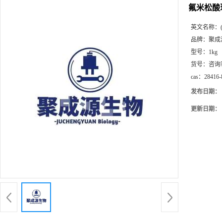
氟米松酸现货
英文名称：
品牌：
聚成
型号：
1kg
货号：
咨询
cas：
28416-
发布日期：
更新日期：