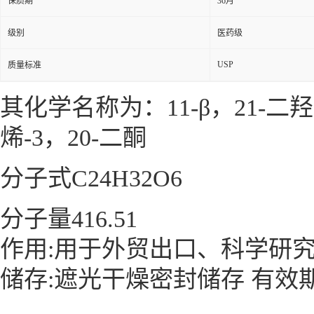
保质期
36月
级别
医药级
USP
质量标准
其化学名称为：11-β，21-二羟基
烯-3，20-二酮
分子式C
24
H
32
O
6
分子量416.51
作用:用于外贸出口、科学研
储存:遮光干燥密封储存 有效