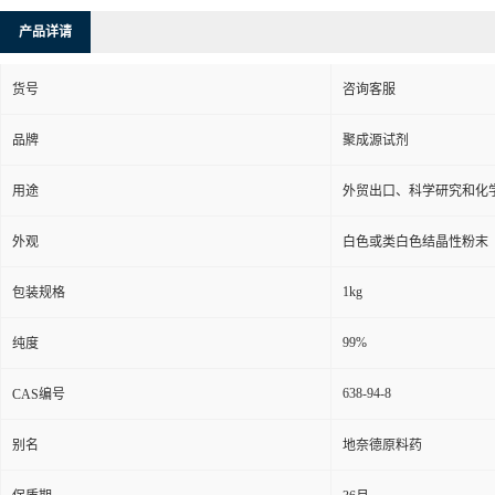
产品详请
货号
咨询客服
品牌
聚成源试剂
用途
外贸出口、科学研究和化
外观
白色或类白色结晶性粉末
1kg
包装规格
99%
纯度
638-94-8
CAS编号
别名
地奈德原料药