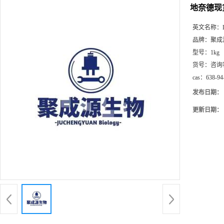
地奈德现货 
英文名称：
品牌：
聚成
型号：
1kg
货号：
咨询
cas：
638-94
发布日期：
更新日期：