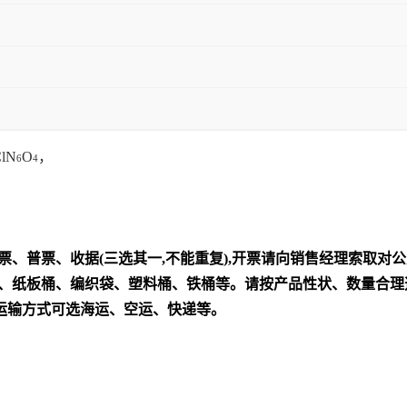
lN
O
，
6
4
税发票、普票、收据(三选其一,不能重复),开票请向销售经理索取
化瓶、纸板桶、编织袋、塑料桶、铁桶等。请按产品性状、数量合
销运输方式可选海运、空运、快递等。