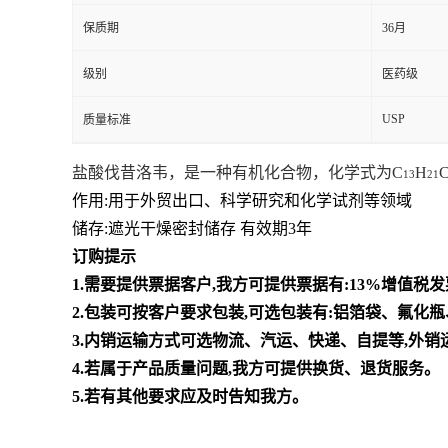
保质期
36月
级别
医药级
USP
质量标准
盐酸伐昔洛韦，是一种有机化合物，化学式为C
H
C
13
21
作用:用于外贸出口、科学研究和化学试剂等领域
储存:遮光干燥密封储存 有效期3年
订购提示
1.需要提供票据客户,我方可提供票据有:13%增值
2.包装可按客户要求包装,可选包装有:铝箔袋、氟
3.内销运输方式可选物流、汽运、快递、自提等,外
4.若属于产品质量问题,我方可提供换货、退货服务。
5.若有其他要求应及时告知我方。