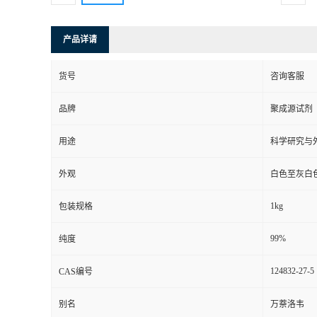
产品详请
货号
咨询客服
品牌
聚成源试剂
用途
科学研究与
外观
白色至灰白
1kg
包装规格
99%
纯度
124832-27-5
CAS编号
别名
万萘洛韦