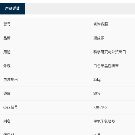
产品详请
货号
咨询客服
品牌
聚成源
用途
科学研究与外贸出口
外观
白色结晶性粉末
25kg
包装规格
99%
纯度
738-70-5
CAS编号
别名
甲氧苄氨嘧啶