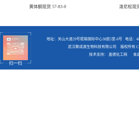
黄体酮现货 57-83-0
泼尼松现货 5
地址：关山大道29号琨瑜国际中心38层5室-6号
电话：400
武汉聚成源生物科技有限公司
版权所有 Copy
技术支持：
盖德化工网
食
扫一扫