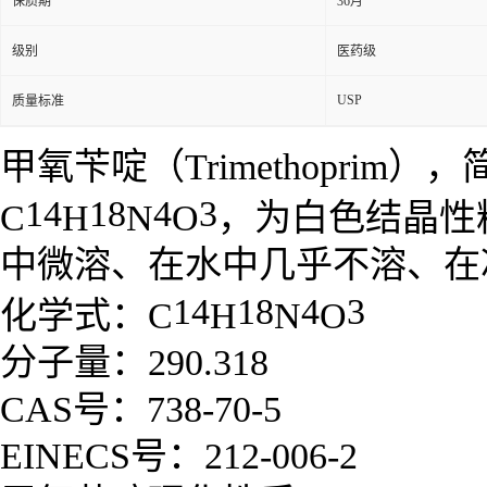
保质期
36月
级别
医药级
USP
质量标准
甲氧苄啶（Trimethopri
14
18
4
3
C
H
N
O
，为白色结晶性
中微溶、在水中几乎不溶、在
14
18
4
3
化学式：C
H
N
O
分子量：290.318
CAS号：738-70-5
EINECS号：212-006-2