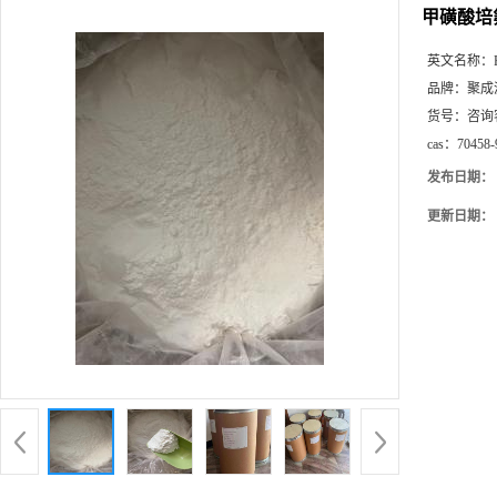
甲磺酸培氟
英文名称：
品牌：
聚成
货号：
咨询
cas：
70458-
发布日期：
更新日期：