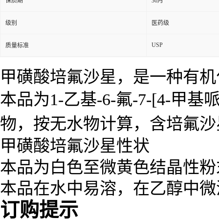
保质期
36月
级别
医药级
USP
质量标准
甲磺酸培氟沙星，是一种
有机
本品为1-乙基-6-氟-7-[4-甲基
物，按无水物计算，含培氟沙
甲磺酸培氟沙星
性状
本品为白色至微黄色结晶性粉
本品在水中易溶，在乙醇中微
订购提示