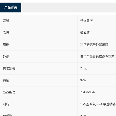
产品详请
货号
咨询客服
品牌
聚成源
用途
科学研究与外贸出口
外观
白色至微黄色结晶性粉末
25kg
包装规格
99%
纯度
70458-95-6
CAS编号
别名
1-乙基-6-氟-7-(4-甲基哌