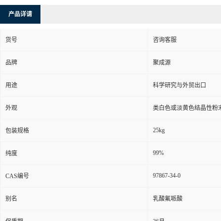
产品详请
货号
咨询客服
品牌
聚成源
用途
科学研究与外贸出口
外观
类白色或淡黄色结晶性粉
25kg
包装规格
99%
纯度
97867-34-0
CAS编号
别名
乳酸氟哌酸