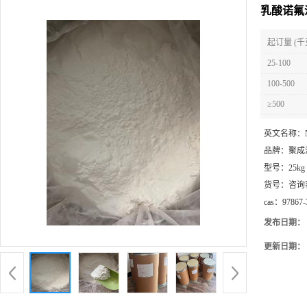
乳酸诺氟沙
起订量 (千
25-100
100-500
≥500
英文名称：
品牌：
聚成
型号：
25kg
货号：
咨询
cas：
97867-
发布日期：
更新日期：