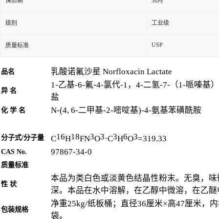
保质期
36月
级别
工业级
USP
质量标准
乳酸诺氟沙星 Norfloxacin Lactate
品名
1-乙基-6-氟-4-氯代-1，4-二氢-7-（1-哌嗪
异 名
盐
N-(4, 6-二甲基-2-嘧啶基)-4-氨基苯磺酰胺
化 学 名
16
18
3
3
3
6
3
分子式/分子量
C
H
FN
O
·C
H
O
=319.33
97867-34-0
CAS No.
质量标准
本品为类白色或淡黄色结晶性粉末。无臭，味
性 状
深。本品在水中溶解，在乙醇中微溶，在乙醚
净重25kg/纸板桶；直径36厘米×高47厘米
包装规格
袋。