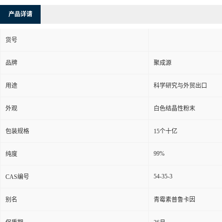
产品详请
货号
品牌
聚成源
用途
科学研究与外贸出口
外观
白色结晶性粉末
包装规格
15个十亿
99%
纯度
54-35-3
CAS编号
别名
青霉素普鲁卡因