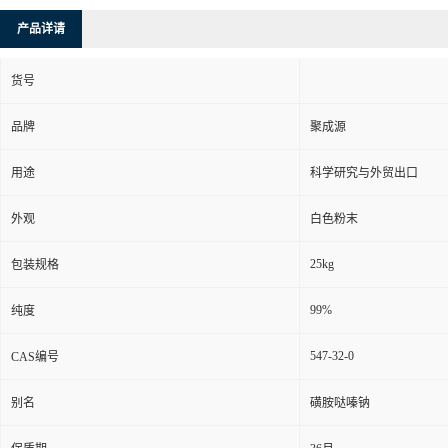
产品详请
货号
品牌
聚成源
用途
科学研究与外贸出口
外观
白色粉末
25kg
包装规格
99%
纯度
547-32-0
CAS编号
别名
磺胺哒嗪钠