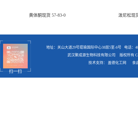
黄体酮现货 57-83-0
泼尼松现货 5
地址：关山大道29号琨瑜国际中心38层5室-6号
电话：400
武汉聚成源生物科技有限公司
版权所有 Copy
技术支持：
盖德化工网
食
扫一扫