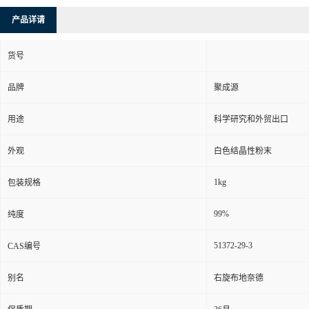
产品详请
货号
品牌
聚成源
用途
科学研究和外贸出口
外观
白色结晶性粉末
1kg
包装规格
99%
纯度
51372-29-3
CAS编号
别名
右旋布地奈德