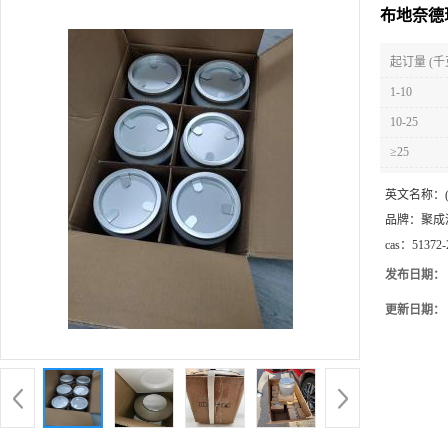
布地奈德现货
起订量 (千
1-10
10-25
≥25
英文名称：
品牌：
聚成
cas：
51372-
发布日期：
更新日期：