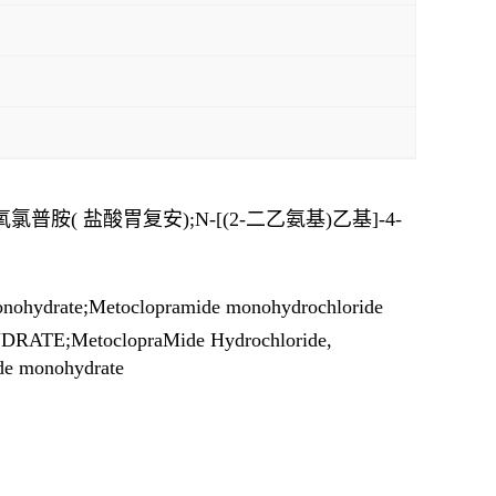
( 盐酸胃复安);N-[(2-二乙氨基)乙基]-4-
monohydrate;Metoclopramide monohydrochloride
ATE;MetoclopraMide Hydrochloride,
de monohydrate