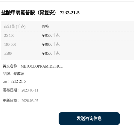
盐酸甲氧氯普胺（胃复安） 7232-21-5
起订量 (千克)
价格
25-100
￥
950 /千克
100-500
￥
900 /千克
≥500
￥
850 /千克
英文名称：
METOCLOPRAMIDE HCL
品牌：
聚成源
cas：
7232-21-5
发布日期：
2023-05-11
更新日期：
2026-08-07
发送咨询信息