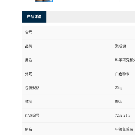
产品详请
货号
品牌
聚成源
用途
科学研究和
外观
白色粉末
25kg
包装规格
99%
纯度
7232-21-5
CAS编号
别名
甲氧氯普胺