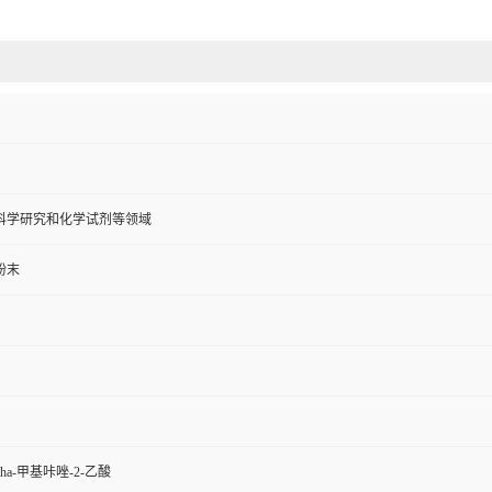
科学研究和化学试剂等领域
粉末
-alpha-甲基咔唑-2-乙酸