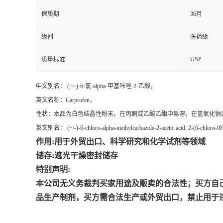
保质期
36月
级别
医药级
USP
质量标准
中文别名： (+/-)-6-氯-alpha-甲基咔唑-2-乙酸，
英文名称：Carprofen，
性状：本品为白色结晶性粉末。
在丙酮或
乙酸乙酯
中易溶，在
氢氧化钠
英文别名： (+/-)-6-chloro-alpha-methylcarbazole-2-acetic acid; 2-(6-chloro-9H-
作用:用于外贸出口、科学研究和化学试剂等领域
储存:遮光干燥密封储存
特别声明:
本公司无义务裁判买家用途及贩卖的合法性；买方自
品生产制剂，买方需合法生产或外贸出口，禁止用于