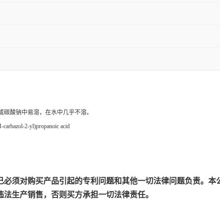
或碳酸钠中易溶，在水中几乎不溶。
carbazol-2-yl)propanoic acid
己必须对购买产品引起的专利问题和其他一切法律问题负责。本
违法生产销售，否则买方承担一切法律责任。