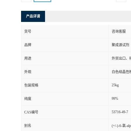
产品详请
货号
咨询客服
品牌
聚成源试剂
用途
外贸出口、
外观
白色结晶性
25kg
包装规格
99%
纯度
53716-49-7
CAS编号
别名
(+/-)-6-氯